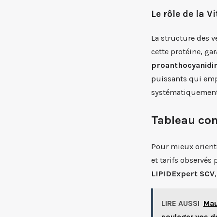
Le rôle de la 
La structure des v
cette protéine, gar
proanthocyanidi
puissants qui emp
systématiquement c
Tableau com
Pour mieux oriente
et tarifs observés
LIPIDExpert SCV
LIRE AUSSI
Mau
soulager vos d