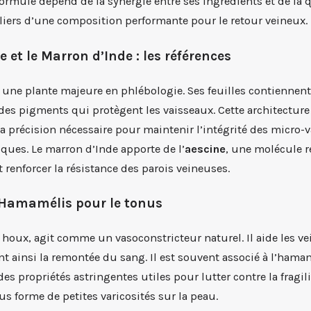
 formule dépend de la synergie entre ses ingrédients et de la q
 piliers d’une composition performante pour le retour veineux.
 et le Marron d’Inde : les références
 une plante majeure en phlébologie. Ses feuilles contiennen
es pigments qui protègent les vaisseaux. Cette architecture 
 la précision nécessaire pour maintenir l’intégrité des micro-v
iques. Le marron d’Inde apporte de l’
aescine
, une molécule 
 renforcer la résistance des parois veineuses.
l’Hamamélis pour le tonus
t houx, agit comme un vasoconstricteur naturel. Il aide les ve
ant ainsi la remontée du sang. Il est souvent associé à l’hama
s propriétés astringentes utiles pour lutter contre la fragilit
us forme de petites varicosités sur la peau.