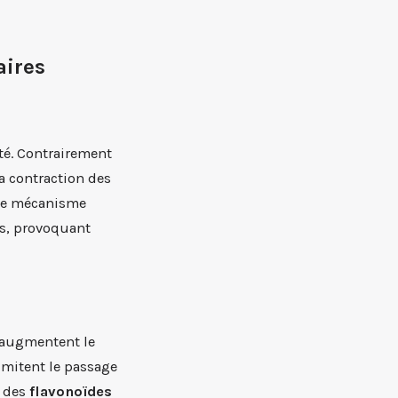
aires
ité. Contrairement
a contraction des
 ce mécanisme
us, provoquant
t augmentent le
limitent le passage
t des
flavonoïdes