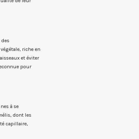
ualité de leur
t des
végétale, riche en
aisseaux et éviter
reconnue pour
ines à se
mélis, dont les
é capillaire,