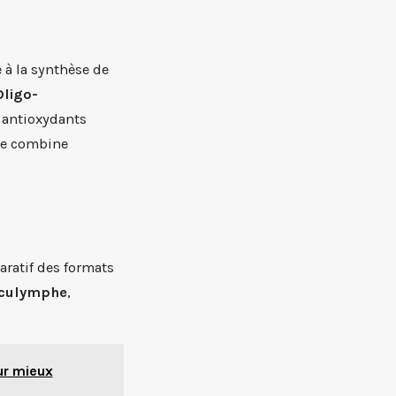
 à la synthèse de
Oligo-
s antioxydants
ace combine
aratif des formats
rculymphe
,
ur mieux