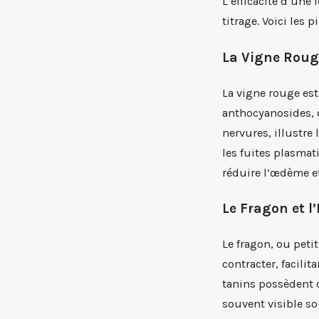
L’efficacité d’une
titrage. Voici les
La Vigne Rouge
La vigne rouge est
anthocyanosides, d
nervures, illustre
les fuites plasmat
réduire l’œdème et
Le Fragon et 
Le fragon, ou peti
contracter, facilit
tanins possèdent de
souvent visible so