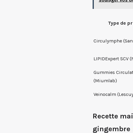
Type de pr
Circulymphe (Sant
LIPIDExpert SCV (
Gummies Circula
(Miumlab)
Veinocalm (Lescuy
Recette mai
gingembre