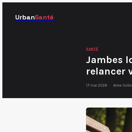
Urban
Santé
SANTÉ
Jambes lo
relancer 
17 mai 2026
·
Anne-Solin