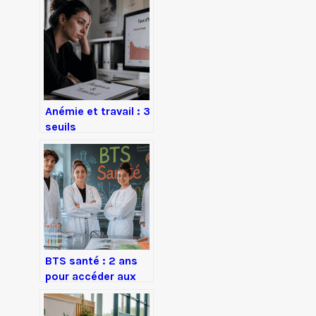
Anémie et travail : 3
seuils
d’hémoglobine pour
évaluer votre
aptitude
professionnelle
BTS santé : 2 ans
pour accéder aux
métiers du soin
sans passer par la