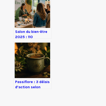
fac
Salon du bien-être
2025 : 110
exposants, 40
conférences et une
méthode pour
transformer votre
quotidien
Passiflore : 3 délais
d’action selon
votre mode de
consommation