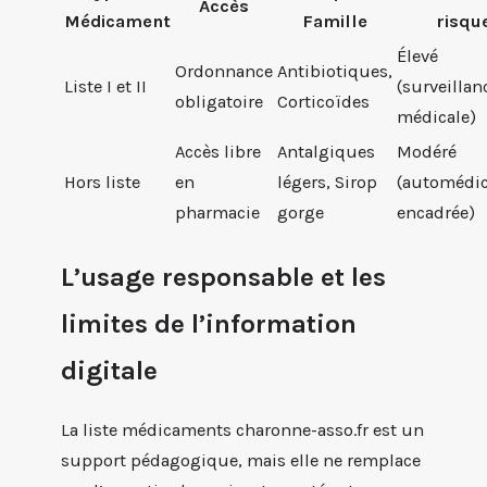
Accès
Médicament
Famille
risqu
Élevé
Ordonnance
Antibiotiques,
Liste I et II
(surveillan
obligatoire
Corticoïdes
médicale)
Accès libre
Antalgiques
Modéré
Hors liste
en
légers, Sirop
(automédic
pharmacie
gorge
encadrée)
L’usage responsable et les
limites de l’information
digitale
La liste médicaments charonne-asso.fr est un
support pédagogique, mais elle ne remplace