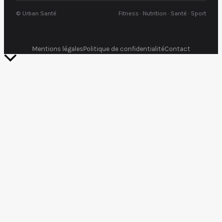
© Urban Santé
Fitness · Nutrition · Santé · Sport
Mentions légales
Politique de confidentialité
Contact
Retour
en
haut