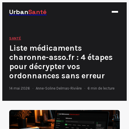
Urban
Santé
Fitness
SANTÉ
Liste médicaments
Nutrition
charonne-asso.fr : 4 étapes
Santé
pour décrypter vos
Sport
ordonnances sans erreur
14 mai 2026
·
Anne-Soline Delmas-Rivière
·
6 min de lecture