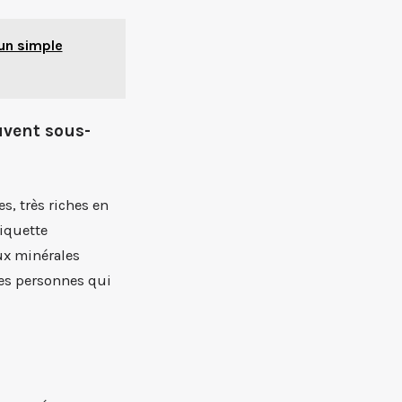
un simple
ouvent sous-
s, très riches en
tiquette
ux minérales
les personnes qui