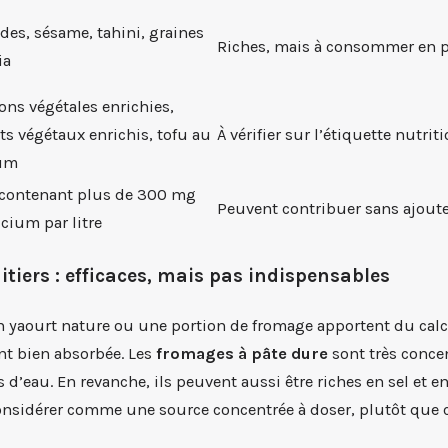
es, sésame, tahini, graines
Riches, mais à consommer en 
ia
ons végétales enrichies,
ts végétaux enrichis, tofu au
À vérifier sur l’étiquette nutrit
ium
contenant plus de 300 mg
Peuvent contribuer sans ajoute
lcium par litre
aitiers : efficaces, mais pas indispensables
 un yaourt nature ou une portion de fromage apportent du ca
t bien absorbée. Les
fromages à pâte dure
sont très concen
d’eau. En revanche, ils peuvent aussi être riches en sel et e
considérer comme une source concentrée à doser, plutôt qu