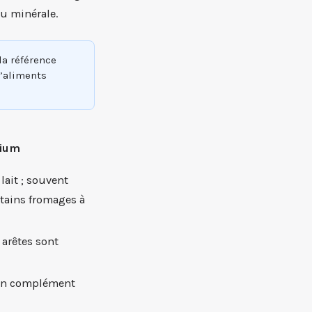
u minérale.
la référence
d’aliments
cium
lait ; souvent
tains fromages à
 arêtes sont
e en complément