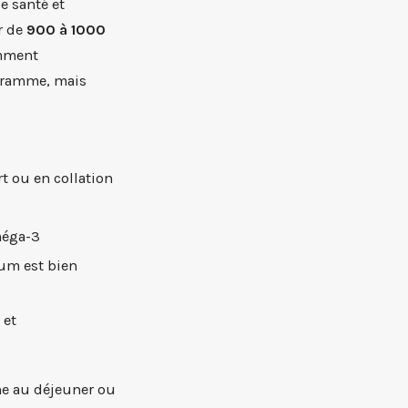
de santé et
r de
900 à 1000
amment
igramme, mais
rt ou en collation
méga-3
ium est bien
 et
une au déjeuner ou