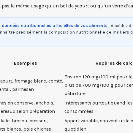
 pas le même usage qu’un bol de yaourt ou qu’un verre d’ea
s données nutritionnelles officielles de vos aliments
· Accédez à 
connaître précisément la composition nutritionnelle de milliers 
Exemples
Repères de cal
Environ 120 mg/100 ml pour le 
 yaourt, fromage blanc, comté,
plus de 700 mg/100 g pour cer
ntal, parmesan
pâte dure
nes en conserve, anchois,
Intéressants surtout quand les
reaux selon préparation
consommées
kale, brocoli, cresson,
Apport variable, souvent util
ots blancs, pois chiches
quotidien