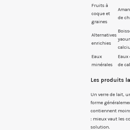
Fruits à
Amand
coque et
de ch
graines
Boiss
Alternatives
yaour
enrichies
calc
Eaux
Eaux 
minérales
de ca
Les produits l
Un verre de lait,
forme généralemen
contiennent moins 
: mieux vaut les 
solution.