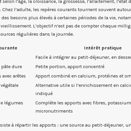
 selon l’âge, la croissance, la grossesse, l’allaitement, l’état 
e. Chez l’adulte, les repères courants tournent souvent autou
c des besoins plus élevés à certaines périodes de la vie, not
e vieillissement. L’objectif n’est pas de compter chaque mill
sources régulières dans la journée.
courante
Intérêt pratique
Facile à intégrer au petit-déjeuner, en desse
 pâte dure
Petite portion, apport concentré
s avec arêtes
Apport combiné en calcium, protéines et o
 végétale
Alternative utile si l’enrichissement en calc
indiqué
 de légumes
Complète les apports avec fibres, potassium
micronutriments
iste à répartir les apports : une source au petit-déjeuner, 