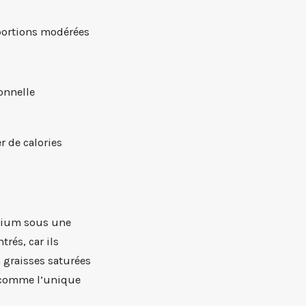
portions modérées
ionnelle
r de calories
lcium sous une
trés, car ils
n graisses saturées
e comme l’unique