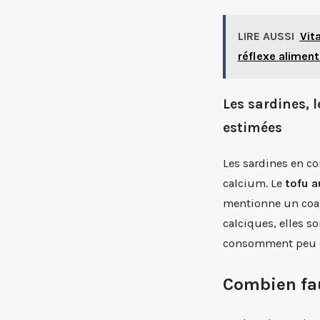
LIRE AUSSI
Vit
réflexe aliment
Les sardines, l
estimées
Les sardines en co
calcium. Le
tofu 
mentionne un coag
calciques, elles 
consomment peu de
Combien fau