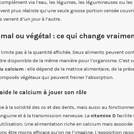
complément via l’eau, les légumes, les légumineuses ou les 
uvent plus réaliste qu’une seule grosse portion censée couvri
s varient d’un jour à l’autre.
mal ou végétal : ce qui change vraime
e limite pas à la quantité affichée. Deux aliments peuvent co
dre disponible de la même manière pour l’organisme. C’est c
du calcium
: elle dépend de la matrice alimentaire, de la pré
composés végétaux qui peuvent freiner l’absorption.
aide le calcium à jouer son rôle
pe à la solidité des os et des dents, mais aussi au fonction
anguine et à la transmission nerveuse. La
vitamine D
facilite
 utilisation. Une alimentation riche en calcium mais associ
nc être moins efficace qu’on ne l’imagine. L’exposition raiso