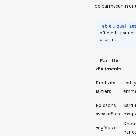
de parmesan n’ont
Table Ciqual : Le
officielle pour 
courants.
Famille
d’aliments
Produits
Lait,
laitiers
emme
Poissons
Sardi
avec arêtes
maque
Chou 
Végétaux
haric