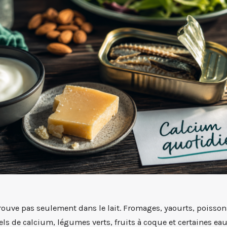
rouve pas seulement dans le lait. Fromages, yaourts, poissons
els de calcium, légumes verts, fruits à coque et certaines ea