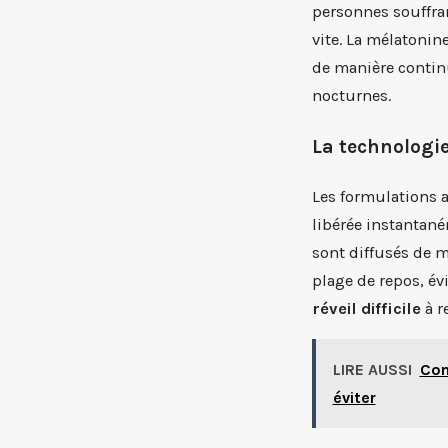
personnes souffran
vite. La mélatonin
de manière contin
nocturnes.
La technologi
Les formulations 
libérée instantan
sont diffusés de m
plage de repos, év
réveil difficile
à r
LIRE AUSSI
Com
éviter