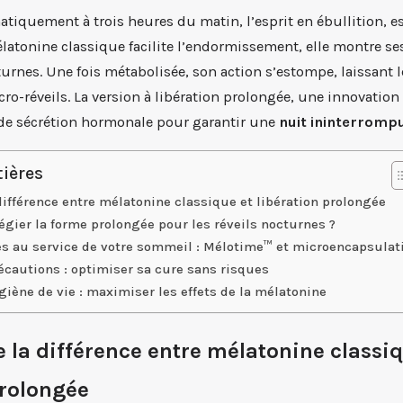
matiquement à trois heures du matin, l’esprit en ébullition, e
élatonine classique facilite l’endormissement, elle montre ses
urnes. Une fois métabolisée, son action s’estompe, laissant
ro-réveils. La version à libération prolongée, une innovatio
 de sécrétion hormonale pour garantir une
nuit ininterromp
ières
ifférence entre mélatonine classique et libération prolongée
égier la forme prolongée pour les réveils nocturnes ?
es au service de votre sommeil : Mélotime™ et microencapsulat
écautions : optimiser sa cure sans risques
giène de vie : maximiser les effets de la mélatonine
la différence entre mélatonine classiq
prolongée