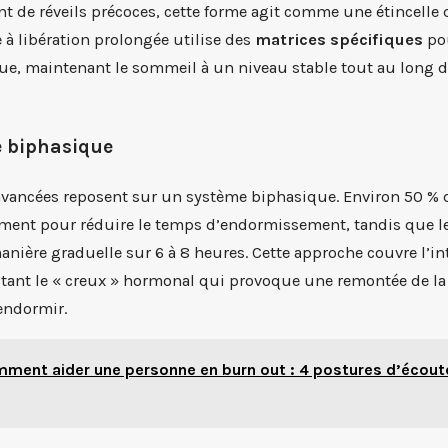
t de réveils précoces, cette forme agit comme une étincelle q
e à libération prolongée utilise des
matrices spécifiques
pou
ue, maintenant le sommeil à un niveau stable tout au long d
e biphasique
avancées reposent sur un système biphasique. Environ 50 % d
ément pour réduire le temps d’endormissement, tandis que le
anière graduelle sur 6 à 8 heures. Cette approche couvre l’int
itant le « creux » hormonal qui provoque une remontée de la 
endormir.
ment aider une personne en burn out : 4 postures d’écoute 