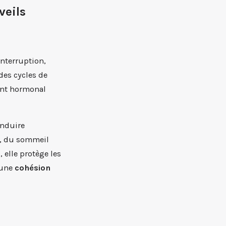
veils
interruption,
des cycles de
ent hormonal
induire
s, du sommeil
 elle protège les
t une
cohésion