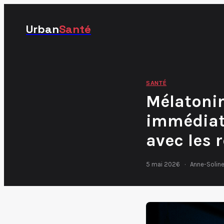
Urban
Santé
SANTÉ
Mélatonin
immédiat,
avec les 
5 mai 2026
·
Anne-Soline