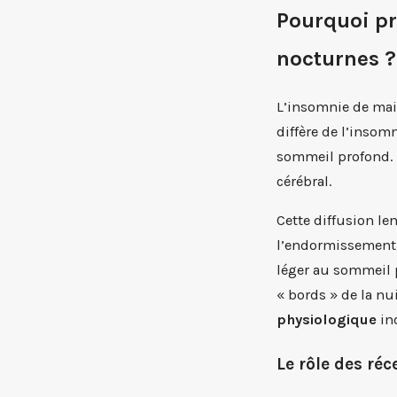
Pourquoi pr
nocturnes ?
L’insomnie de main
diffère de l’insom
sommeil profond. 
cérébral.
Cette diffusion le
l’endormissement,
léger au sommeil p
« bords » de la nu
physiologique
ind
Le rôle des ré