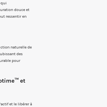
 qui
turation douce et
eut ressentir en
uction naturelle de
subissant des
durable pour
lotime™ et
tif et le libérer à