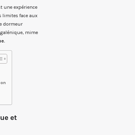
st une expérience
 limites face aux
 le dormeur
n galénique, mime
ue
.
ion
ue et