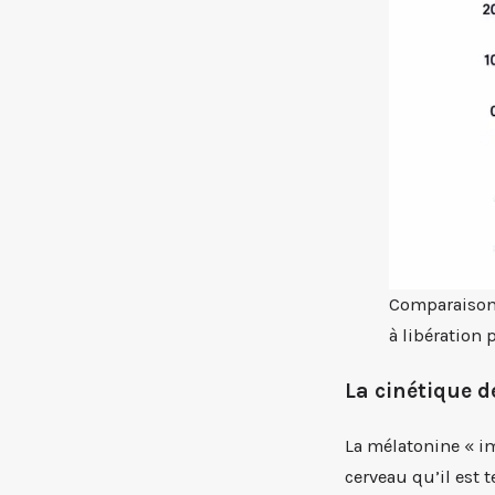
Comparaison 
à libération
La cinétique d
La mélatonine « im
cerveau qu’il est t