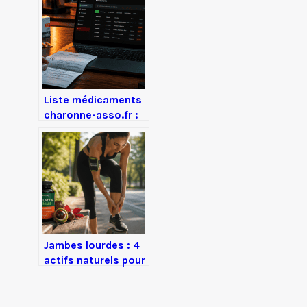
agents chimiques
Liste médicaments
charonne-asso.fr :
4 étapes pour
décrypter vos
ordonnances sans
erreur
Jambes lourdes : 4
actifs naturels pour
relancer votre
circulation
sanguine