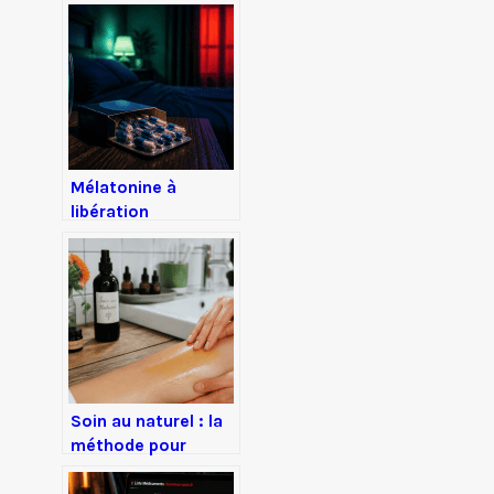
Mélatonine à
libération
prolongée : 50%
d’effet immédiat, 8
heures de diffusion,
pour en finir avec
les réveils
nocturnes
Soin au naturel : la
méthode pour
retrouver une peau
lumineuse sans