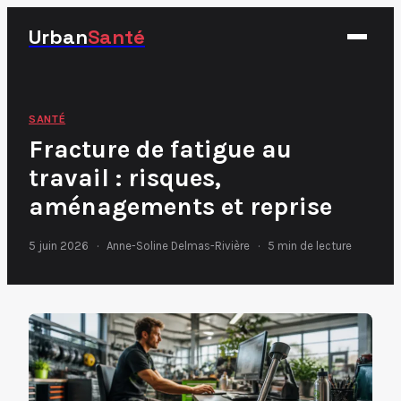
Urban
Santé
Fitness
SANTÉ
Fracture de fatigue au
Nutrition
travail : risques,
Santé
aménagements et reprise
Sport
5 juin 2026
·
Anne-Soline Delmas-Rivière
·
5 min de lecture