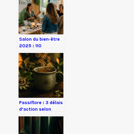
aptitude
professionnelle
Salon du bien-être
2025 : 110
exposants, 40
conférences et une
méthode pour
transformer votre
quotidien
Passiflore : 3 délais
d’action selon
votre mode de
consommation