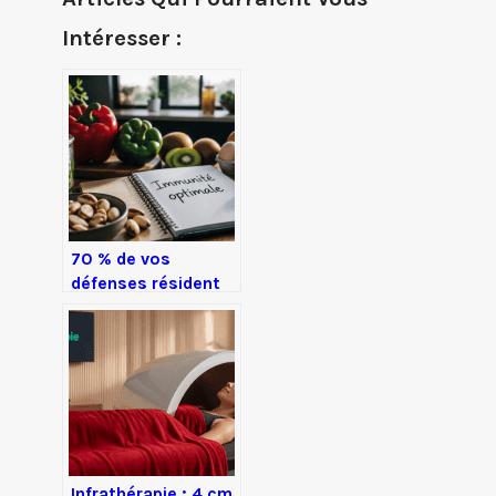
Intéresser :
70 % de vos
défenses résident
dans votre intestin
: le guide pratique
pour renforcer
votre système
immunitaire
Infrathérapie : 4 cm