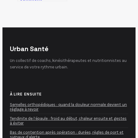
distinguer la
fatigue passagère
de l’épuisement
profond ?
Urban Santé
Un collectif de coachs, kinésithérapeutes et nutritionnistes au
service de votre rythme urbain.
À LIRE ENSUITE
Semelles orthopédiques : quand la douleur normale devient un
réglage à revoir
Tendinite de l’épaule : froid au début, chaleur ensuite et gestes
à éviter
Bas de contention après opération : durées, règles de port et
signaux d’alerte