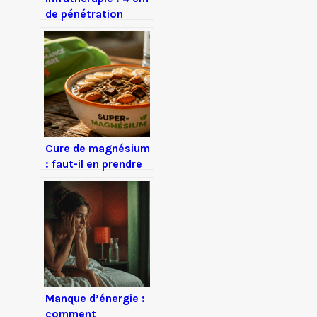
de pénétration
cutanée pour une
détox 3 fois plus
intense
Cure de magnésium
: faut-il en prendre
toute l’année ou
risquez-vous la
saturation ?
Manque d’énergie :
comment