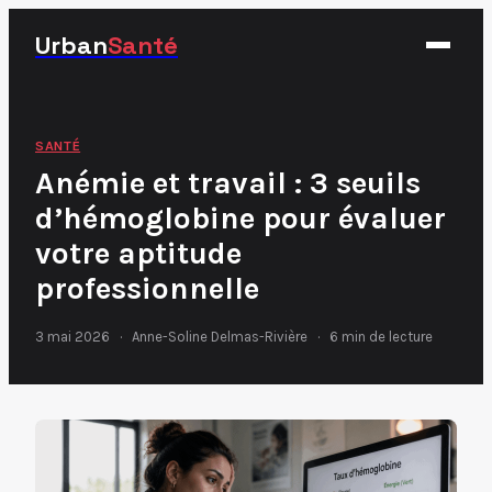
Urban
Santé
Fitness
SANTÉ
Anémie et travail : 3 seuils
Nutrition
d’hémoglobine pour évaluer
Santé
votre aptitude
Sport
professionnelle
3 mai 2026
·
Anne-Soline Delmas-Rivière
·
6 min de lecture