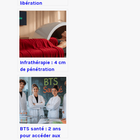
libération
prolongée : 50%
d’effet immédiat, 8
heures de diffusion,
pour en finir avec
les réveils
nocturnes
Infrathérapie : 4 cm
de pénétration
cutanée pour une
détox 3 fois plus
intense
BTS santé : 2 ans
pour accéder aux