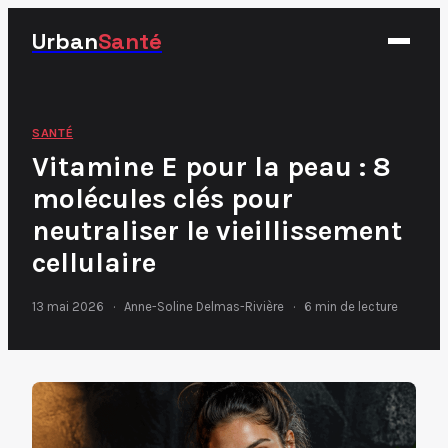
Urban
Santé
Fitness
SANTÉ
Vitamine E pour la peau : 8
Nutrition
molécules clés pour
Santé
neutraliser le vieillissement
Sport
cellulaire
13 mai 2026
·
Anne-Soline Delmas-Rivière
·
6 min de lecture