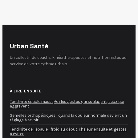
métiers du soin
sans passer par la
fac
Urban Santé
Un collectif de coachs, kinésithérapeutes et nutritionnistes au
service de votre rythme urbain.
À LIRE ENSUITE
Tendinite épaule massage : les gestes qui soulagent, ceux qui
aggravent
Semelles orthopédiques : quand la douleur normale devient un
réglage à revoir
Tendinite de l’épaule : froid au début, chaleur ensuite et gestes
à éviter