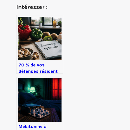
Intéresser :
70 % de vos
défenses résident
dans votre intestin
: le guide pratique
pour renforcer
votre système
immunitaire
Mélatonine à