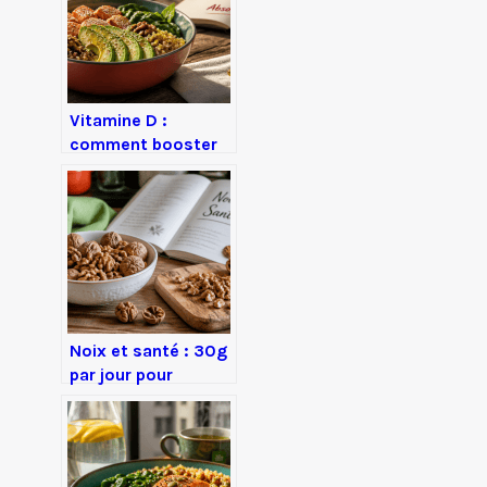
performances
Vitamine D :
comment booster
votre absorption de
32 % avec un
simple réflexe
alimentaire
Noix et santé : 30g
par jour pour
protéger votre
cœur et votre
cerveau