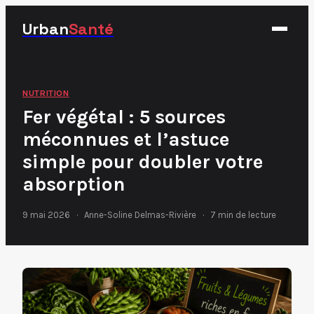
Urban
Santé
Fitness
NUTRITION
Fer végétal : 5 sources
Nutrition
méconnues et l’astuce
Santé
simple pour doubler votre
Sport
absorption
9 mai 2026
·
Anne-Soline Delmas-Rivière
·
7 min de lecture