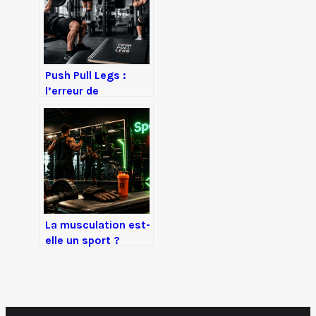
Push Pull Legs :
l’erreur de
fréquence qui
bloque votre
progression
musculaire
La musculation est-
elle un sport ?
Analyse des
critères de
légitimité et
réalités du terrain