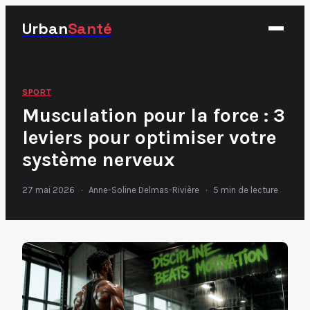
Urban
Santé
Fitness
SPORT
Musculation pour la force : 3
Nutrition
leviers pour optimiser votre
Santé
système nerveux
Sport
27 mai 2026
·
Anne-Soline Delmas-Rivière
·
5 min de lecture