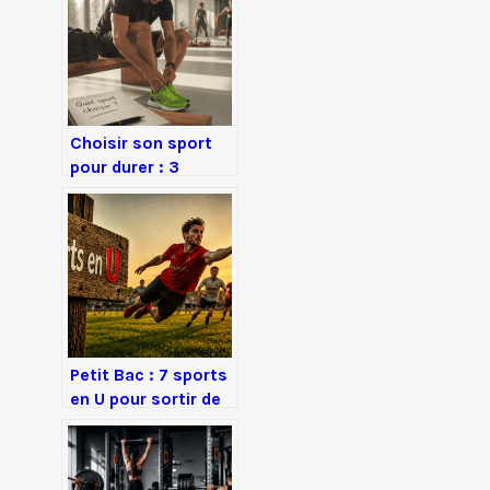
Choisir son sport
pour durer : 3
critères de
sélection et 12
disciplines
adaptées à votre
profil
Petit Bac : 7 sports
en U pour sortir de
l’impasse et
marquer des points