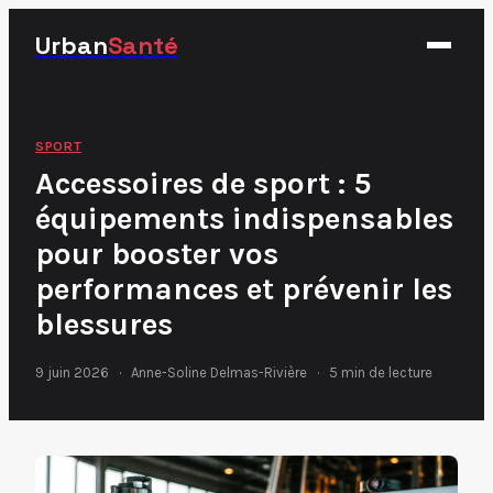
Urban
Santé
Fitness
SPORT
Accessoires de sport : 5
Nutrition
équipements indispensables
Santé
pour booster vos
Sport
performances et prévenir les
blessures
9 juin 2026
·
Anne-Soline Delmas-Rivière
·
5 min de lecture