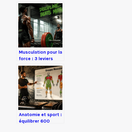
fréquence qui
bloque votre
progression
musculaire
Musculation pour la
force : 3 leviers
pour optimiser
votre système
nerveux
Anatomie et sport :
équilibrer 600
muscles pour