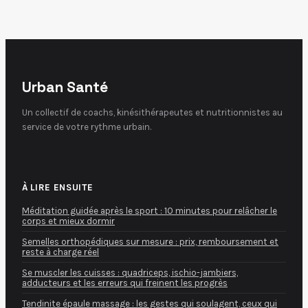
progresser sans se
blesser
Urban Santé
Un collectif de coachs, kinésithérapeutes et nutritionnistes au
service de votre rythme urbain.
À LIRE ENSUITE
Méditation guidée après le sport : 10 minutes pour relâcher le
corps et mieux dormir
Semelles orthopédiques sur mesure : prix, remboursement et
reste à charge réel
Se muscler les cuisses : quadriceps, ischio-jambiers,
adducteurs et les erreurs qui freinent les progrès
Tendinite épaule massage : les gestes qui soulagent, ceux qui