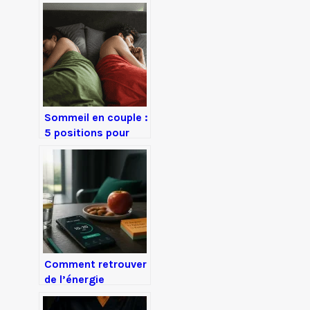
nutriments
essentiels pour
combler vos
carences invisibles
Sommeil en couple :
5 positions pour
concilier intimité et
confort dorsal
Comment retrouver
de l’énergie
rapidement : 3
leviers