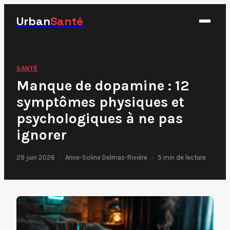
Urban
Santé
Fitness
SANTÉ
Manque de dopamine : 12
Nutrition
symptômes physiques et
Santé
psychologiques à ne pas
Sport
ignorer
29 juin 2026
·
Anne-Soline Delmas-Rivière
·
5 min de lecture