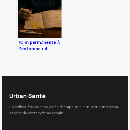
physiologiques
pour sortir du
brouillard
Faim permanente à
l’estomac : 4
causes médicales
et réflexes pour la
réguler
Urban Santé
Un collectif de coachs, kinésithérapeutes et nutritionnistes au
service de votre rythme urbain.