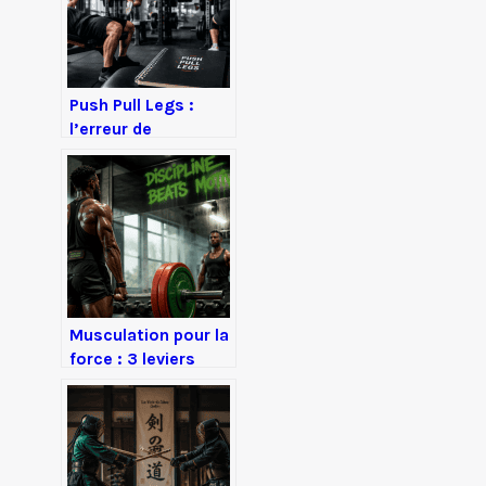
routine à domicile
Push Pull Legs :
l’erreur de
fréquence qui
bloque votre
progression
musculaire
Musculation pour la
force : 3 leviers
pour optimiser
votre système
nerveux