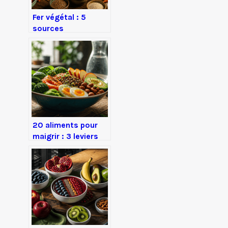
Fer végétal : 5
sources
méconnues et
l’astuce simple
pour doubler votre
absorption
20 aliments pour
maigrir : 3 leviers
biologiques pour
une perte de poids
durable