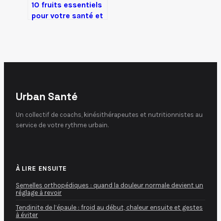
10 fruits essentiels
pour votre santé et
3 réflexes pour
préserver leurs
vitamines
Urban Santé
Un collectif de coachs, kinésithérapeutes et nutritionnistes au
service de votre rythme urbain.
À LIRE ENSUITE
Semelles orthopédiques : quand la douleur normale devient un
réglage à revoir
Tendinite de l’épaule : froid au début, chaleur ensuite et gestes
à éviter