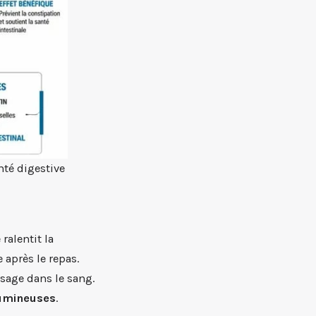
nté digestive
ralentit la
 après le repas.
ssage dans le sang.
umineuses
.