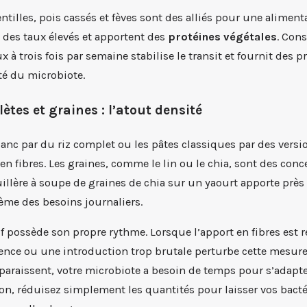
entilles, pois cassés et fèves sont des alliés pour une aliment
nt des taux élevés et apportent des
protéines végétales
. Con
à trois fois par semaine stabilise le transit et fournit des p
nté du microbiote.
ètes et graines : l’atout densité
lanc par du riz complet ou les pâtes classiques par des versi
en fibres. Les graines, comme le lin ou le chia, sont des conce
illère à soupe de graines de chia sur un yaourt apporte prè
xième des besoins journaliers.
f possède son propre rythme. Lorsque l’apport en fibres est r
rence ou une introduction trop brutale perturbe cette mesure
araissent, votre microbiote a besoin de temps pour s’adapte
n, réduisez simplement les quantités pour laisser vos bactér