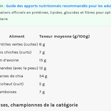
in
:
Guide des apports nutritionnels recommandés pour les adu
aliers officiels en protéines, lipides, glucides et fibres pour op
aire.
Aliment
Teneur moyenne (g/100g)
ntilles vertes (cuites)
8 g
is chiches (cuits)
7 g
n d’avoine
15 g
andes (avec la peau)
12 g
aines de chia
34 g
tichaut (cuit)
5 g
amboises
7 g
ses, championnes de la catégorie