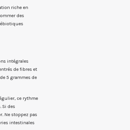
ation riche en
sommer des
rébiotiques
ons intégrales
ntrés de fibres et
s de 5 grammes de
égulier, ce rythme
. Si des
r. Ne stoppez pas
ies intestinales