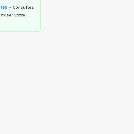
ltes
— Consultez
timiser votre