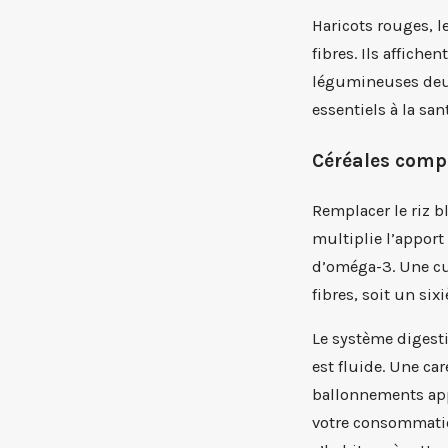
Haricots rouges, l
fibres. Ils affiche
légumineuses deux 
essentiels à la sa
Céréales compl
Remplacer le riz b
multiplie l’apport 
d’oméga-3. Une cu
fibres, soit un si
Le système digesti
est fluide. Une ca
ballonnements app
votre consommatio