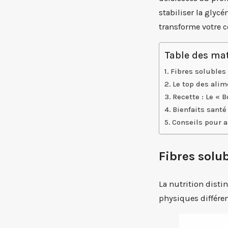
stabiliser la glyc
transforme votre c
Table des mat
Fibres solubles 
Le top des alim
Recette : Le « 
Bienfaits santé
Conseils pour 
Fibres solub
La nutrition disti
physiques différen