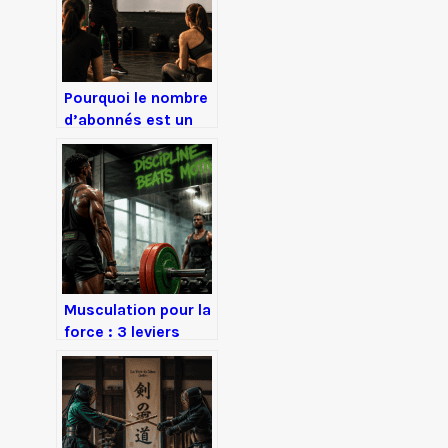
routine à domicile
Pourquoi le nombre
d’abonnés est un
piège pour vos
campagnes avec
des blogueurs
sportifs
Musculation pour la
force : 3 leviers
pour optimiser
votre système
nerveux