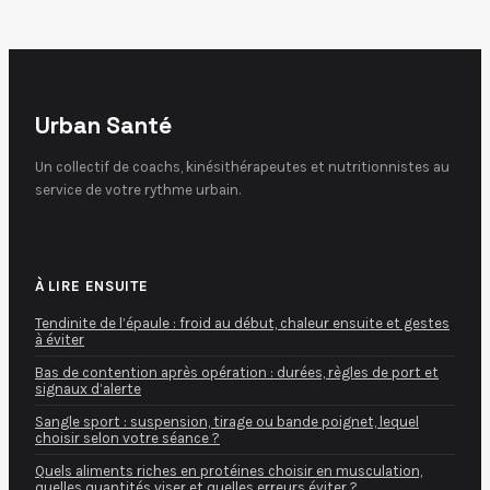
s’entraîner
sereinement
Urban Santé
Un collectif de coachs, kinésithérapeutes et nutritionnistes au
service de votre rythme urbain.
À LIRE ENSUITE
Tendinite de l’épaule : froid au début, chaleur ensuite et gestes
à éviter
Bas de contention après opération : durées, règles de port et
signaux d’alerte
Sangle sport : suspension, tirage ou bande poignet, lequel
choisir selon votre séance ?
Quels aliments riches en protéines choisir en musculation,
quelles quantités viser et quelles erreurs éviter ?