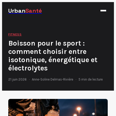
Urban
Santé
Fitness
FITNESS
Boisson pour le sport :
Nutrition
comment choisir entre
Santé
isotonique, énergétique et
Sport
électrolytes
21 juin 2026
·
Anne-Soline Delmas-Rivière
·
5 min de lecture