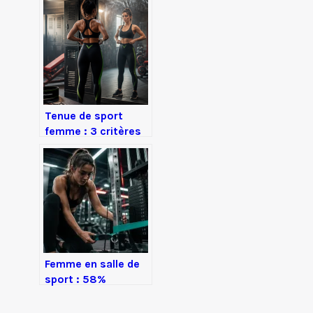
freinent votre
progression
Tenue de sport
femme : 3 critères
de maintien et
matières
techniques pour la
salle
Femme en salle de
sport : 58%
d’insécurité et les
solutions pour