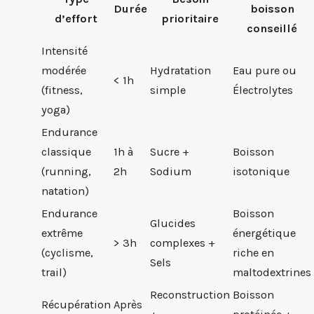
Durée
boisson
d’effort
prioritaire
conseillé
Intensité
modérée
Hydratation
Eau pure ou
< 1h
(fitness,
simple
Électrolytes
yoga)
Endurance
classique
1h à
Sucre +
Boisson
(running,
2h
Sodium
isotonique
natation)
Endurance
Boisson
Glucides
extrême
énergétique
> 3h
complexes +
(cyclisme,
riche en
Sels
trail)
maltodextrines
Reconstruction
Boisson
Récupération
Après